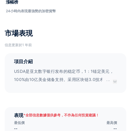
漲幅榜
24小時內表現最強勢的加密貨幣
市場表現
信息更新於1 年前
項目介紹
USDA是亚太数字银行发布的稳定币，1：1锚定美元，
100%由10亿美金储备支持。采用区块链3.0技术，保障
...
系统安全稳定，确保用户权益。能打通不同国家和地区
间的货币限制，直接美元锚定，减少兑换损耗和流程，
提高资金流通效率。同时也打破加密货币与传统货币的
次元壁，让数字资产更自由方便地流通。
表現
*
全部信息數據僅供參考，不作為任何投資建議！
最低價
最高價
--
--