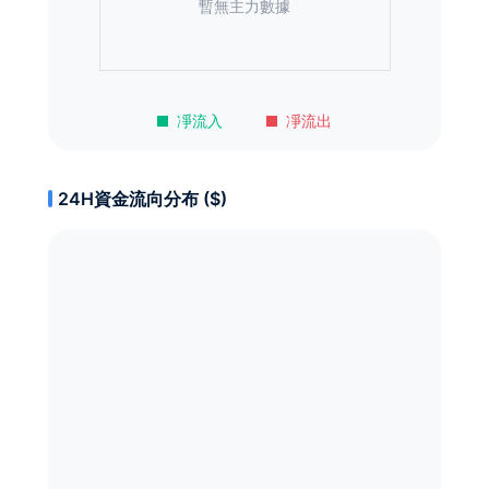
暫無主力數據
凈流入
凈流出
24H資金流向分布 ($)