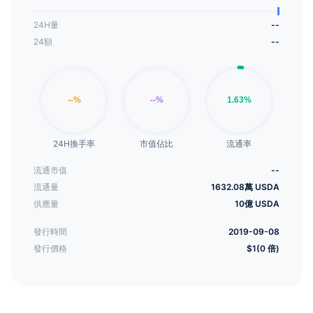
24H量
--
24額
--
24H換手率
市值佔比
流通率
流通市值
--
流通量
1632.08萬 USDA
供應量
10億 USDA
發行時間
2019-09-08
發行價格
$1(0 倍)