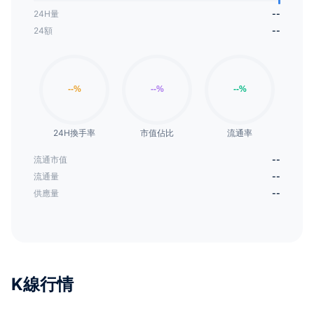
24H量
--
24額
--
24H換手率
市值佔比
流通率
流通市值
--
流通量
--
供應量
--
K線行情