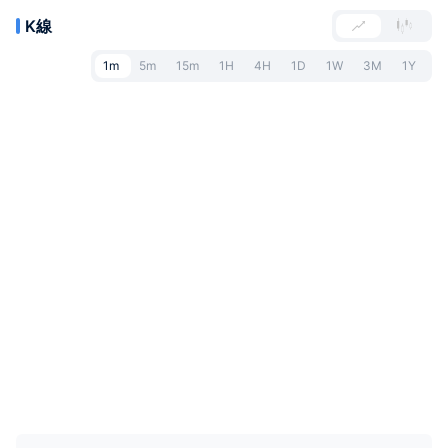
K線
1m
5m
15m
1H
4H
1D
1W
3M
1Y