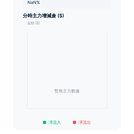
NaN%
分時主力增減倉 ($)
暫無主力數據
凈流入
凈流出