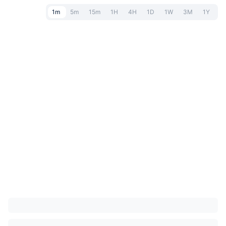
1m
5m
15m
1H
4H
1D
1W
3M
1Y