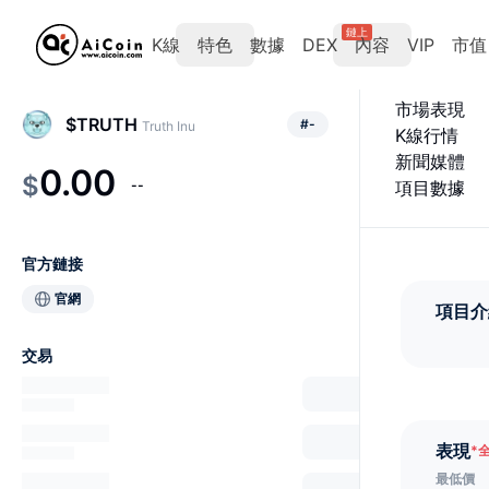
鏈上
K線
特色
數據
DEX
內容
VIP
市值
市場表現
$TRUTH
#
-
Truth Inu
K線行情
新聞媒體
0.00
$
--
項目數據
官方鏈接
官網
項目介
交易
表現
*
最低價