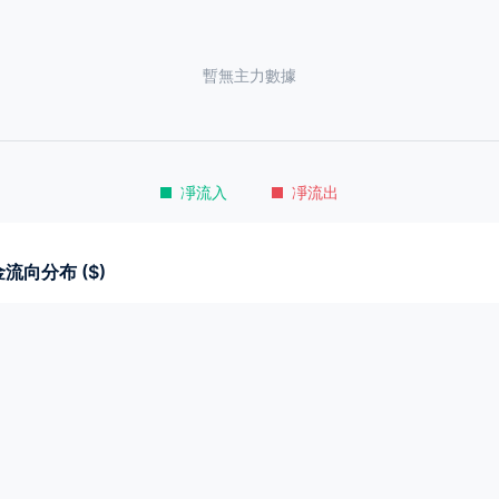
暫無主力數據
凈流入
凈流出
流向分布 ($)