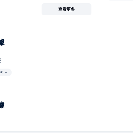
查看更多
據
接
站
據