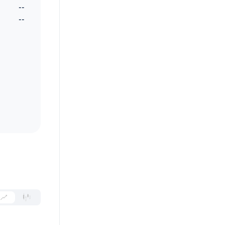
--
--