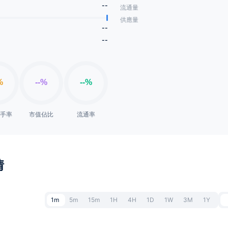
--
流通量
供應量
--
--
換手率
市值佔比
流通率
情
1m
5m
15m
1H
4H
1D
1W
3M
1Y