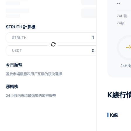
--
24H量
24額
$TRUTH 計算機
$TRUTH
USDT
今日熱幣
24H
基於市場動態和用戶互動的頂尖選擇
漲幅榜
K線行
24小時內表現最強勢的加密貨幣
K線