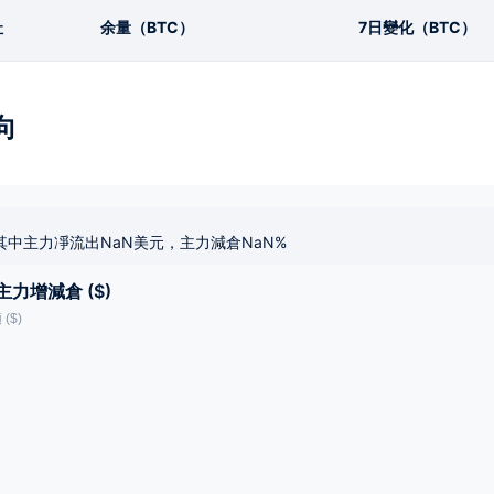
址
余量（BTC）
7日變化（BTC）
向
其中主力凈流出NaN美元，主力減倉NaN%
主力增減倉 ($)