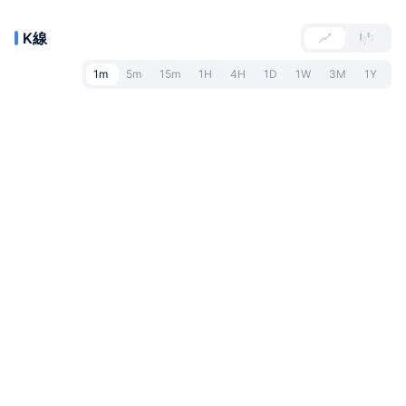
K線
1m
5m
15m
1H
4H
1D
1W
3M
1Y