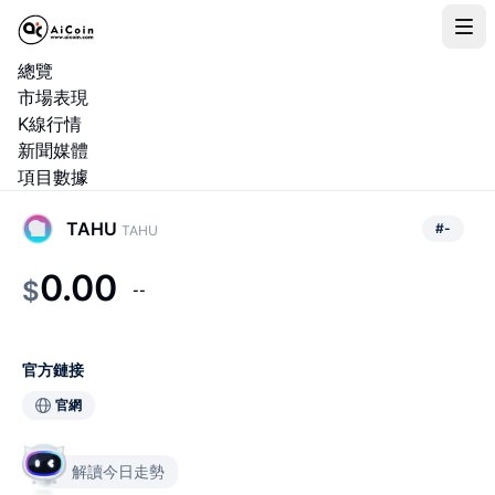
總覽
市場表現
K線行情
新聞媒體
項目數據
TAHU
#
-
TAHU
0.00
$
--
官方鏈接
官網
解讀今日走勢