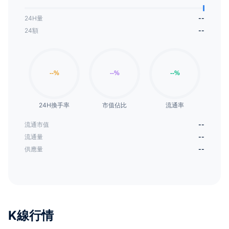
24H量
--
24額
--
24H換手率
市值佔比
流通率
流通市值
--
流通量
--
供應量
--
K線行情