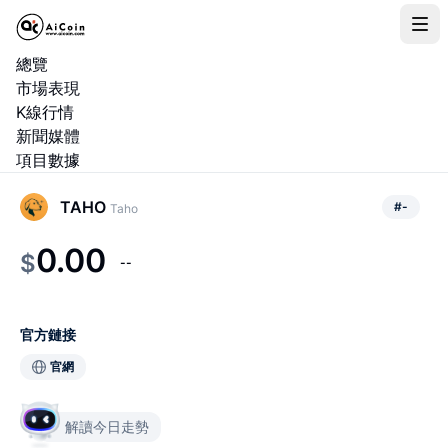
總覽
市場表現
K線行情
新聞媒體
項目數據
TAHO
#
-
Taho
0.00
$
--
官方鏈接
官網
解讀今日走勢