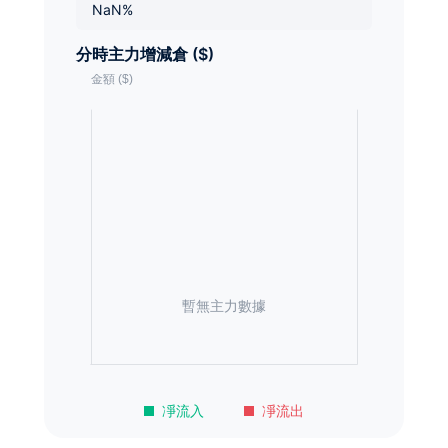
NaN%
分時主力增減倉 ($)
暫無主力數據
凈流入
凈流出