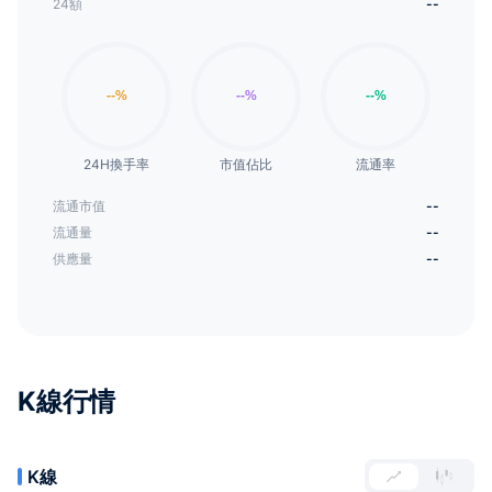
24額
--
24H換手率
市值佔比
流通率
流通市值
--
流通量
--
供應量
--
K線行情
K線