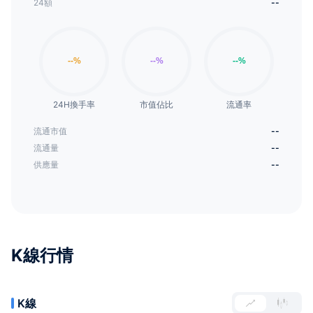
24額
--
24H換手率
市值佔比
流通率
流通市值
--
流通量
--
供應量
--
K線行情
K線