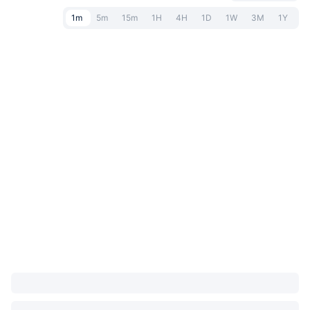
1m
5m
15m
1H
4H
1D
1W
3M
1Y