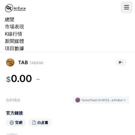
總覽
市場表現
K線行情
新聞媒體
項目數據
TAB
#
-
TABANK
0.00
$
--
合約地址
TomoChain
:
0x8103...e41dbd
官方鏈接
官網
白皮書