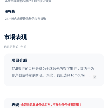
基於市場動態和用戶互動的頂尖選擇
漲幅榜
24小時內表現最強勢的加密貨幣
市場表現
信息更新於1 年前
項目介紹
TAB银行的目标是成为全球领先的数字银行，致力于为
客户创造持续的价值。为此，我们选择TomoChain作为
...
我们的区块链平台，并创建了TRC21代币。TomoChain
是一种基于第三代区块链技术的平台，它采用最新的权
益证明投票共识算法，与旧的第一代比特币和第二代以
太坊相比，TomoChain具有更快的处理速度和更低的交
表現
*
全部信息數據僅供參考，不作為任何投資建議！