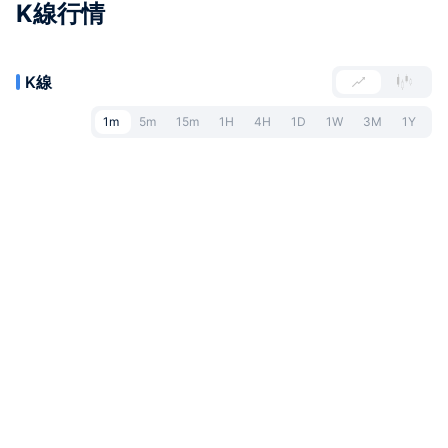
K線行情
K線
1m
5m
15m
1H
4H
1D
1W
3M
1Y