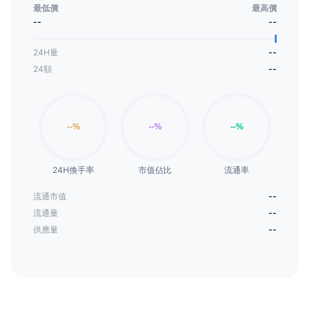
易成本。这使TAB能够提供更快、更安全、更便宜的数
最低價
最高價
字银行服务，为客户创造更大的价值。
--
--
24H量
--
24額
--
24H換手率
市值佔比
流通率
流通市值
--
流通量
--
供應量
--