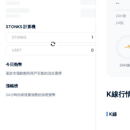
--
24H量
24額
STONKS 計算機
STONKS
USDT
今日熱幣
24H
基於市場動態和用戶互動的頂尖選擇
漲幅榜
K線行
24小時內表現最強勢的加密貨幣
K線