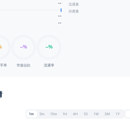
--
流通量
供應量
--
--
換手率
市值佔比
流通率
情
1m
5m
15m
1H
4H
1D
1W
3M
1Y