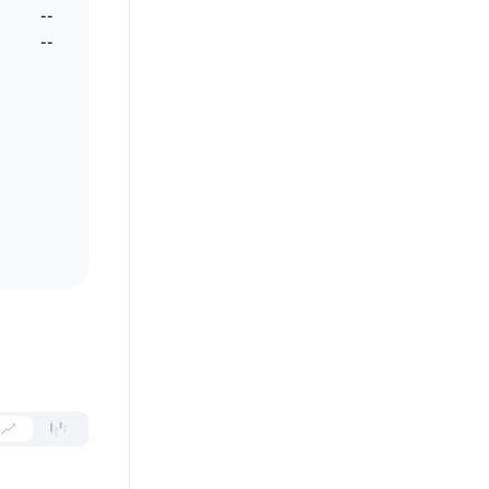
--
--