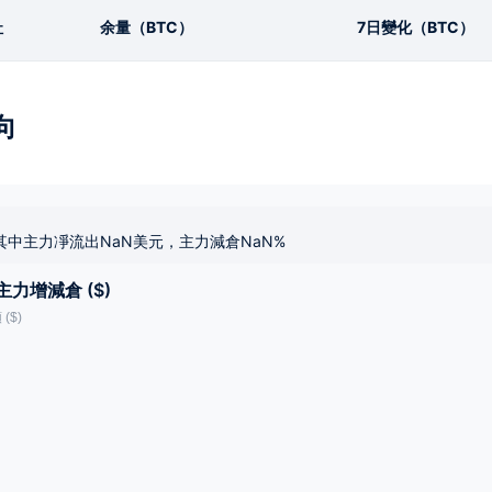
址
余量（BTC）
7日變化（BTC）
向
其中主力凈流出NaN美元，主力減倉NaN%
主力增減倉 ($)