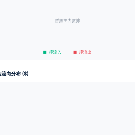
暫無主力數據
凈流入
凈流出
流向分布 ($)