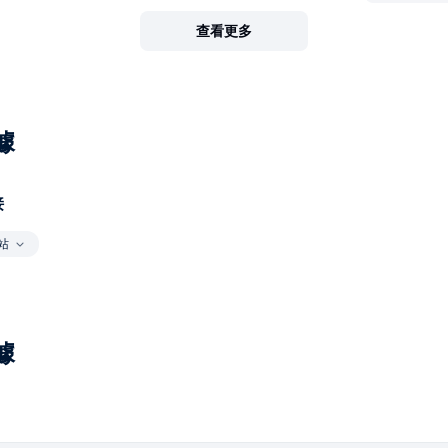
查看更多
據
接
站
據