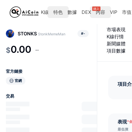
鏈上
K線
特色
數據
DEX
內容
VIP
市值
市場表現
STONKS
#
-
StonkMemeMan
K線行情
新聞媒體
0.00
$
--
項目數據
官方鏈接
官網
項目介
交易
表現
*
最低價