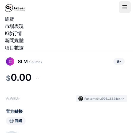
總覽
市場表現
K線行情
新聞媒體
項目數據
SLM
#
-
Solimax
0.00
$
--
合約地址
Fantom
:
0x3926...8524a4
官方鏈接
官網