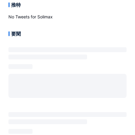
推特
No Tweets for
Solimax
要聞