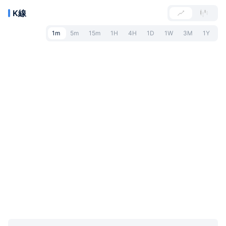
K線
1m
5m
15m
1H
4H
1D
1W
3M
1Y