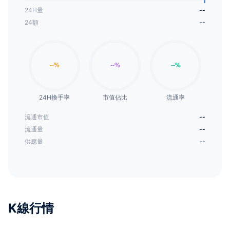
24H量
--
24額
--
24H換手率
市值佔比
流通率
流通市值
--
流通量
--
供應量
--
K線行情