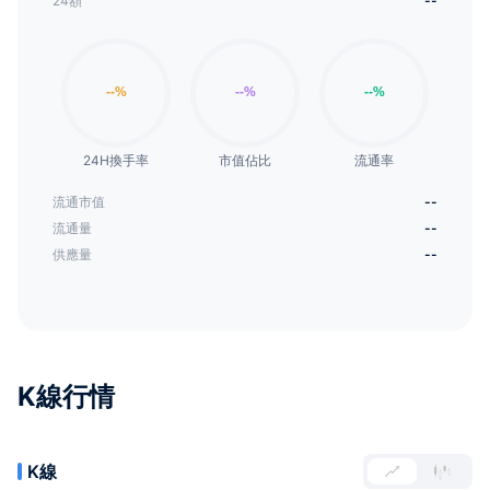
24額
--
24H換手率
市值佔比
流通率
流通市值
--
流通量
--
供應量
--
K線行情
K線