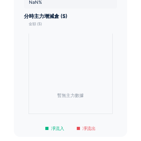
NaN%
分時主力增減倉 ($)
暫無主力數據
凈流入
凈流出