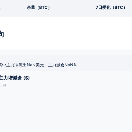
址
余量（BTC）
7日變化（BTC）
向
其中主力凈流出NaN美元，主力減倉NaN%
主力增減倉 ($)