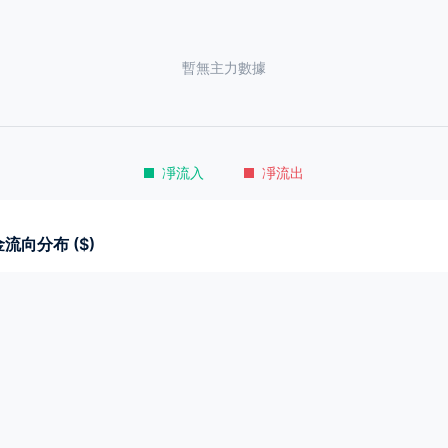
暫無主力數據
凈流入
凈流出
流向分布 ($)