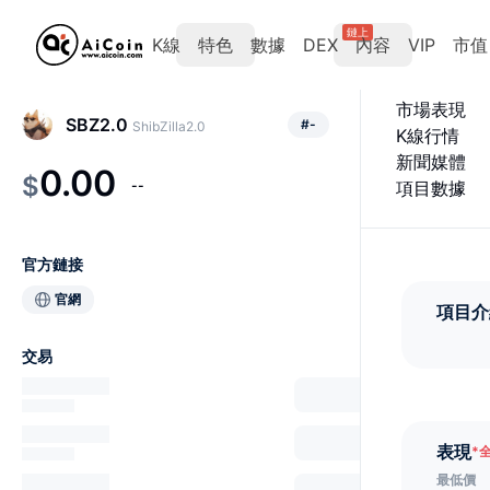
鏈上
K線
特色
數據
DEX
內容
VIP
市值
市場表現
SBZ2.0
#
-
ShibZilla2.0
K線行情
新聞媒體
0.00
$
--
項目數據
官方鏈接
官網
項目介
交易
表現
*
最低價