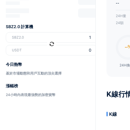
--
24H量
24額
SBZ2.0 計算機
SBZ2.0
USDT
今日熱幣
24H
基於市場動態和用戶互動的頂尖選擇
漲幅榜
K線行
24小時內表現最強勢的加密貨幣
K線