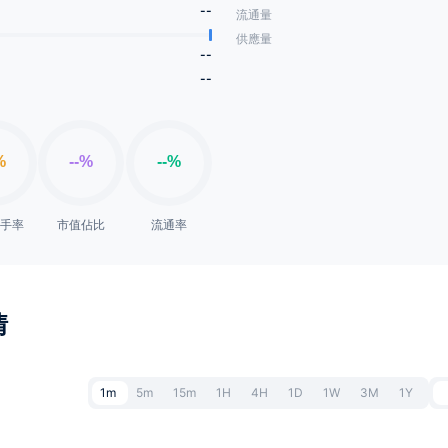
--
流通量
供應量
--
--
換手率
市值佔比
流通率
情
1m
5m
15m
1H
4H
1D
1W
3M
1Y