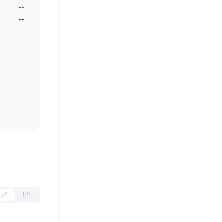
--
--