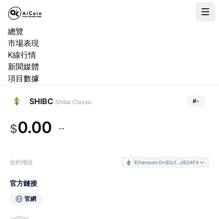
總覽
市場表現
K線行情
新聞媒體
項目數據
SHIBC
#
-
Shiba Classic
0.00
$
--
合約地址
Ethereum
:
0x6Ccf...d52AFd
官方鏈接
官網