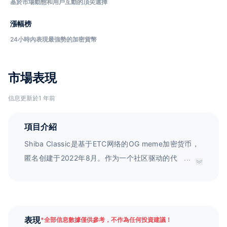
基於市場動態和用戶互動的頂尖選擇
漲幅榜
24小時內表現最強勢的加密貨幣
市場表現
信息更新於1 年前
項目介紹
Shiba Classic是基于ETC网络的OG meme加密货币，
匿名创建于2022年8月。作为一个社区驱动的代币，它
...
专注于创新生态系统，并不断发展其成员。SHIBC已经
获得了加密社区的高度认可，成为了顶级公司之一。
表現
*
全部信息數據僅供參考，不作為任何投資建議！