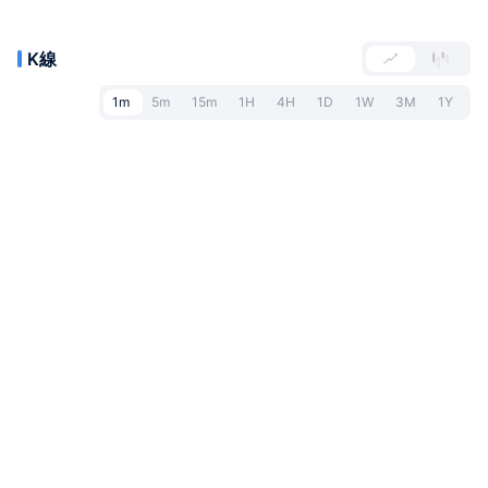
K線
1m
5m
15m
1H
4H
1D
1W
3M
1Y