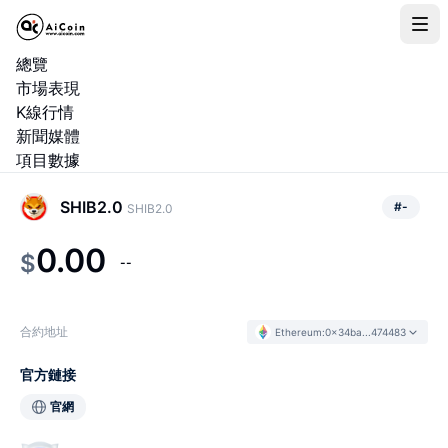
總覽
市場表現
K線行情
新聞媒體
項目數據
SHIB2.0
#
-
SHIB2.0
0.00
$
--
合約地址
Ethereum
:
0x34ba...474483
官方鏈接
官網