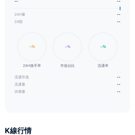
--
--
24H量
--
24額
--
24H換手率
市值佔比
流通率
流通市值
--
流通量
--
供應量
--
K線行情