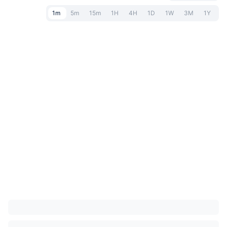
1m
5m
15m
1H
4H
1D
1W
3M
1Y