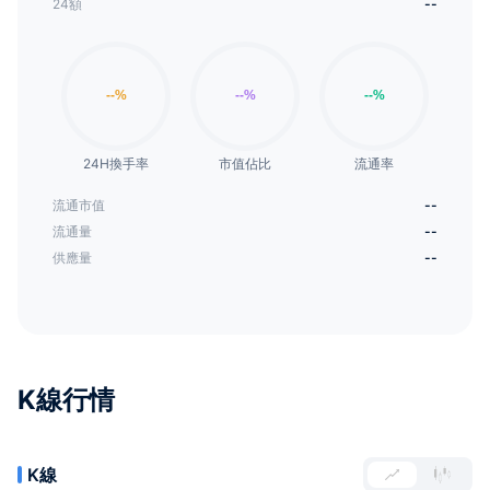
24額
--
24H換手率
市值佔比
流通率
流通市值
--
流通量
--
供應量
--
K線行情
K線