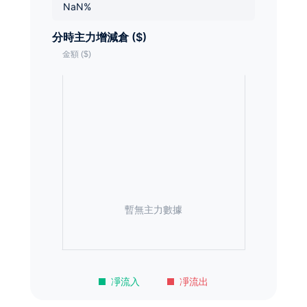
NaN%
分時主力增減倉 ($)
暫無主力數據
凈流入
凈流出