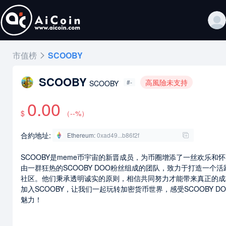
市值榜
SCOOBY
SCOOBY
高風險未支持
#-
SCOOBY
0.00
$
（
--
%）
合約地址:
Ethereum
:
0xad49...b86f2f
SCOOBY是meme币宇宙的新晋成员，为币圈增添了一丝欢乐和
由一群狂热的SCOOBY DOO粉丝组成的团队，致力于打造一个活
社区。他们秉承透明诚实的原则，相信共同努力才能带来真正的成
加入SCOOBY，让我们一起玩转加密货币世界，感受SCOOBY D
魅力！