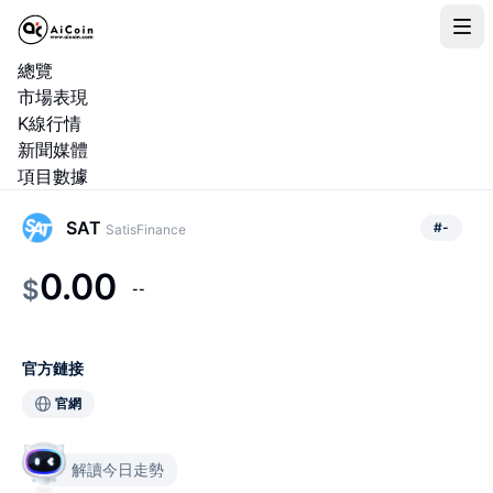
總覽
市場表現
K線行情
新聞媒體
項目數據
SAT
#
-
SatisFinance
0.00
$
--
官方鏈接
官網
解讀今日走勢