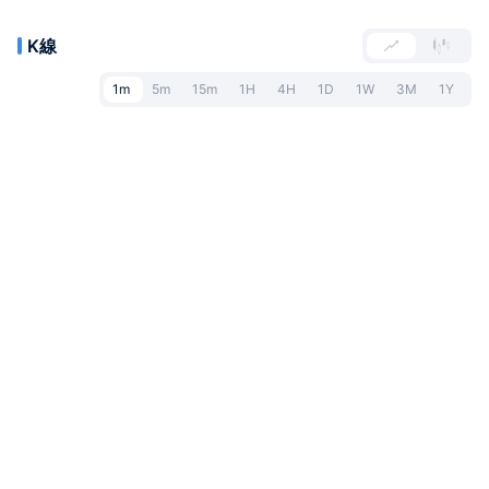
K線
1m
5m
15m
1H
4H
1D
1W
3M
1Y