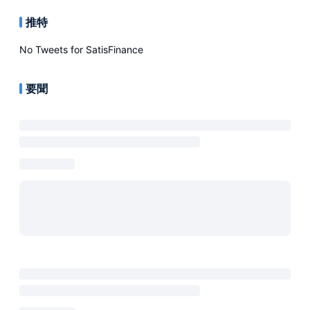
推特
No Tweets for
SatisFinance
要聞