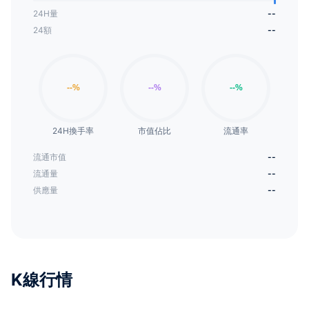
24H量
--
24額
--
24H換手率
市值佔比
流通率
流通市值
--
流通量
--
供應量
--
K線行情