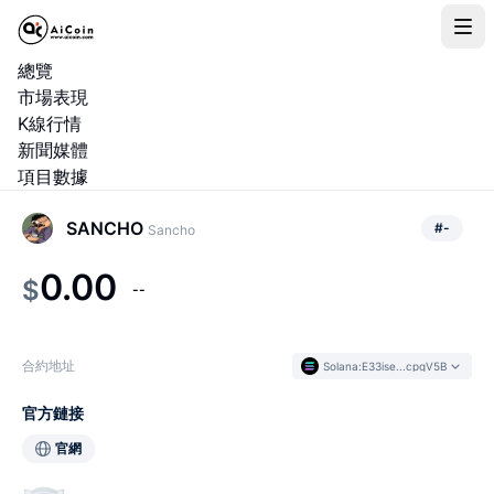
總覽
市場表現
K線行情
新聞媒體
項目數據
SANCHO
#
-
Sancho
0.00
$
--
合約地址
Solana
:
E33ise...cpgV5B
官方鏈接
官網