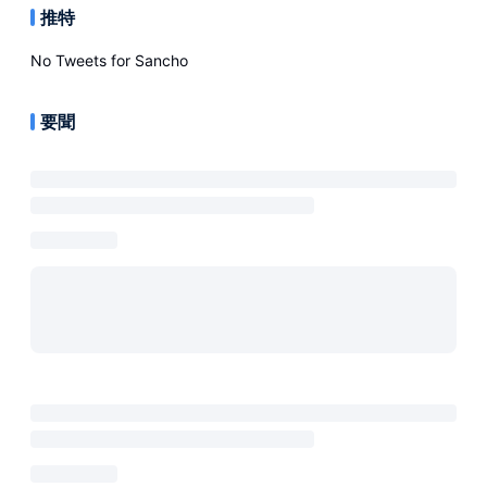
推特
No Tweets for
Sancho
要聞