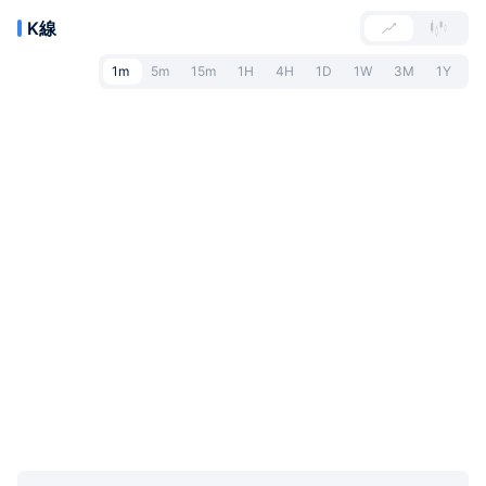
K線
1m
5m
15m
1H
4H
1D
1W
3M
1Y