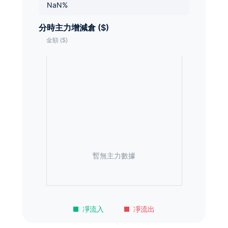
NaN%
分時主力增減倉 ($)
暫無主力數據
凈流入
凈流出