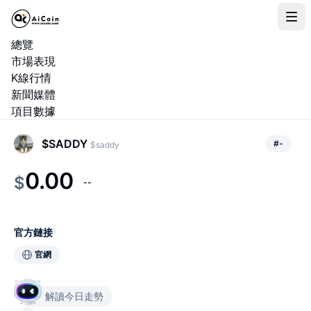
總覽
市場表現
K線行情
新聞媒體
項目數據
$SADDY
#
-
$saddy
0.00
$
--
官方鏈接
官網
解讀今日走勢