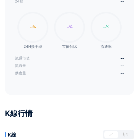
24額
--
24H換手率
市值佔比
流通率
流通市值
--
流通量
--
供應量
--
K線行情
K線