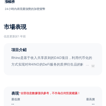
漲幅榜
24小時內表現最強勢的加密貨幣
市場表現
信息更新於1 年前
項目介紹
Rhino是基于收入共享原则的DAO项目，利用代币化的
方式实现对RHINO的DeFi服务的质押衍生品的解锁，从
...
而推进更多去中心化产品的发展。通过Rhino，DeFi服
务所产生的价值可以公平地分配给所有利益相关者。
表現
*
全部信息數據僅供參考，不作為任何投資建議！
最低價
最高價
--
--