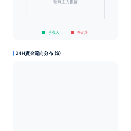
暫無主力數據
凈流入
凈流出
24H資金流向分布 ($)