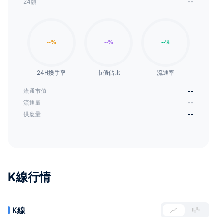
24額
--
24H換手率
市值佔比
流通率
流通市值
--
流通量
--
供應量
--
K線行情
K線