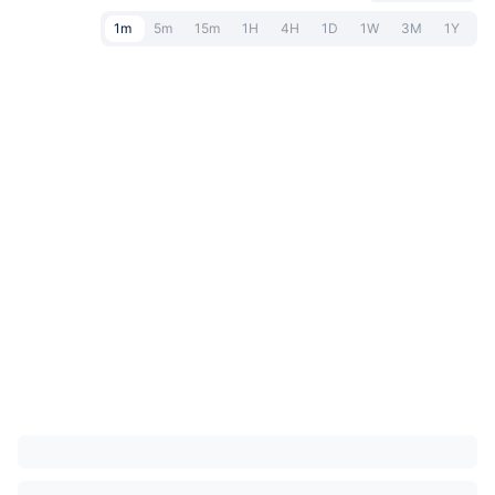
1m
5m
15m
1H
4H
1D
1W
3M
1Y