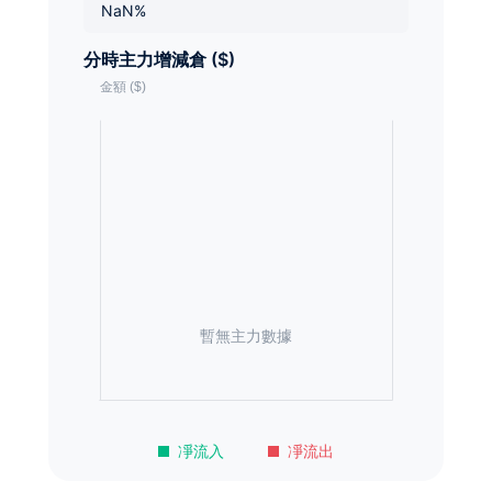
NaN%
分時主力增減倉 ($)
暫無主力數據
凈流入
凈流出