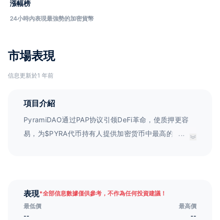
漲幅榜
24小時內表現最強勢的加密貨幣
市場表現
信息更新於1 年前
項目介紹
PyramiDAO通过PAP协议引领DeFi革命，使质押更容
易，为$PYRA代币持有人提供加密货币中最高的稳定回
...
报。同时，它结合了defi、gamefi和social-fi元素，成
为一种web3生活方式的代表。
表現
*
全部信息數據僅供參考，不作為任何投資建議！
最低價
最高價
--
--