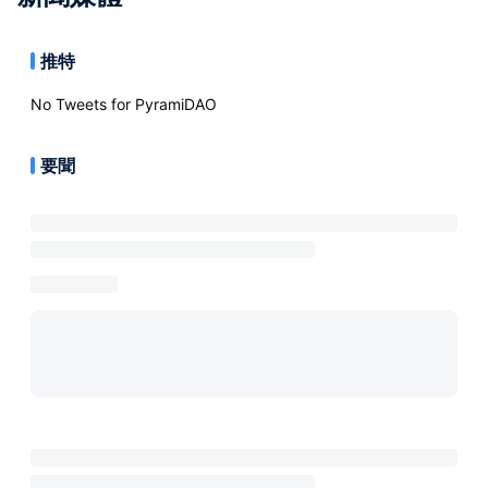
推特
No Tweets for
PyramiDAO
要聞