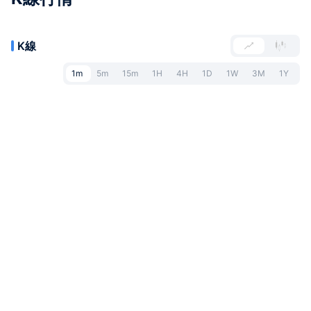
K線
1m
5m
15m
1H
4H
1D
1W
3M
1Y