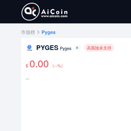
市值榜
Pyges
PYGES
高風險未支持
#-
Pyges
0.00
$
（
--
%）
...