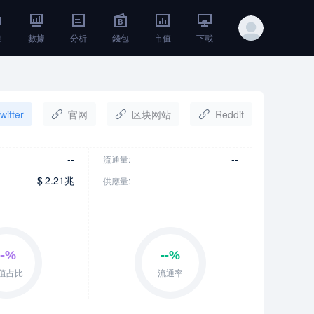
線
數據
分析
錢包
市值
下載
witter
官网
区块网站
Reddit
--
--
流通量:
$
2.21兆
--
供應量: