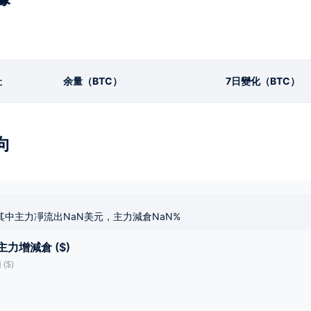
址
余量（BTC）
7日變化（BTC）
向
其中主力凈流出NaN美元，主力減倉NaN%
主力增減倉 ($)