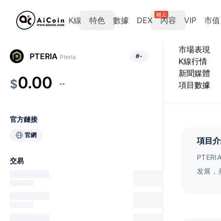
鏈上
K線
特色
數據
DEX
內容
VIP
市值
市場表現
PTERIA
#
-
Pteria
K線行情
新聞媒體
0.00
$
--
項目數據
官方鏈接
官網
項目介
PTER
交易
发展，