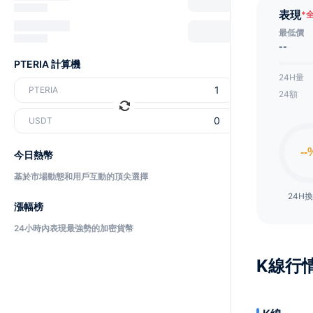
表現
*
最低價
--
PTERIA 計算機
24H量
PTERIA
24額
USDT
今日熱幣
基於市場動態和用戶互動的頂尖選擇
24H
漲幅榜
24小時內表現最強勢的加密貨幣
K線行