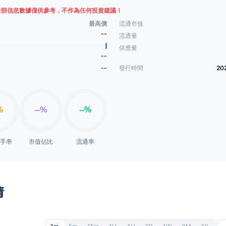
全部信息數據僅供參考，不作為任何投資建議！
最高價
流通市值
--
流通量
供應量
--
--
發行時間
20
換手率
市值佔比
流通率
情