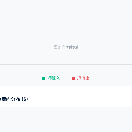
暫無主力數據
凈流入
凈流出
流向分布 ($)