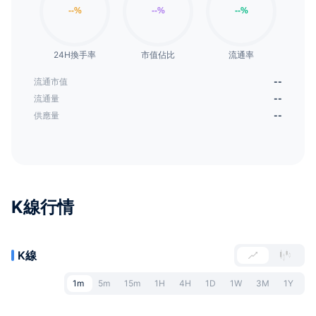
24H換手率
市值佔比
流通率
流通市值
--
流通量
--
供應量
--
K線行情
K線
1m
5m
15m
1H
4H
1D
1W
3M
1Y