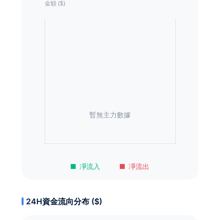
暫無主力數據
凈流入
凈流出
24H資金流向分布 ($)