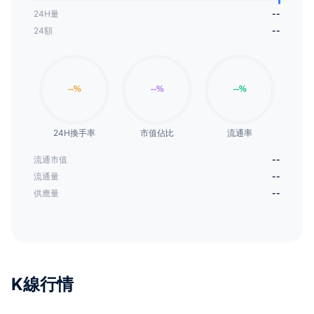
24H量
--
24額
--
24H換手率
市值佔比
流通率
流通市值
--
流通量
--
供應量
--
K線行情