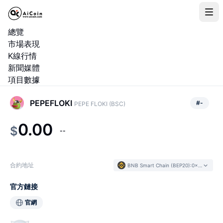
總覽
市場表現
K線行情
新聞媒體
項目數據
PEPEFLOKI
#
-
PEPE FLOKI (BSC)
0.00
$
--
合約地址
BNB Smart Chain (BEP20)
:
0x8ef6...dD4bE7
官方鏈接
官網