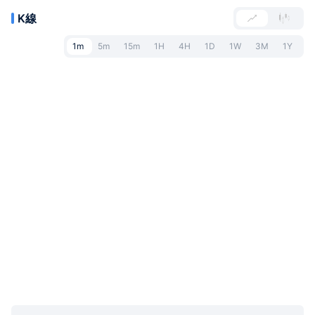
K線
1m
5m
15m
1H
4H
1D
1W
3M
1Y