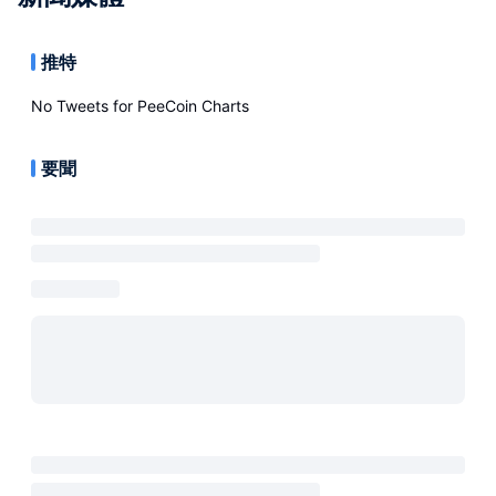
推特
No Tweets for
PeeCoin Charts
要聞