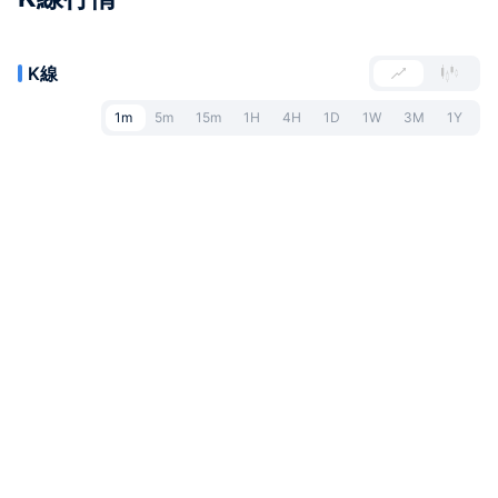
K線
1m
5m
15m
1H
4H
1D
1W
3M
1Y