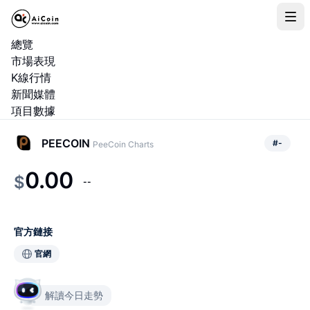
總覽
市場表現
K線行情
新聞媒體
項目數據
PEECOIN
#
-
PeeCoin Charts
0.00
$
--
官方鏈接
官網
解讀今日走勢