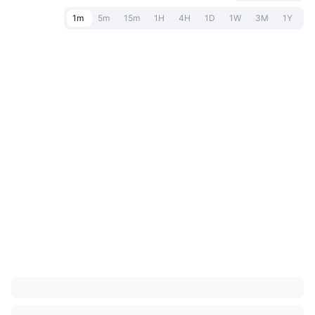
1m
5m
15m
1H
4H
1D
1W
3M
1Y