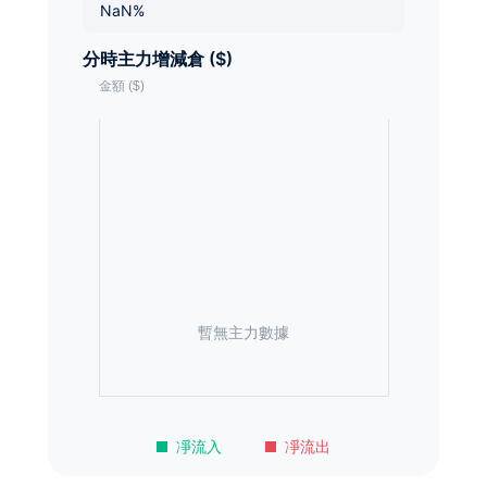
NaN%
分時主力增減倉 ($)
暫無主力數據
凈流入
凈流出