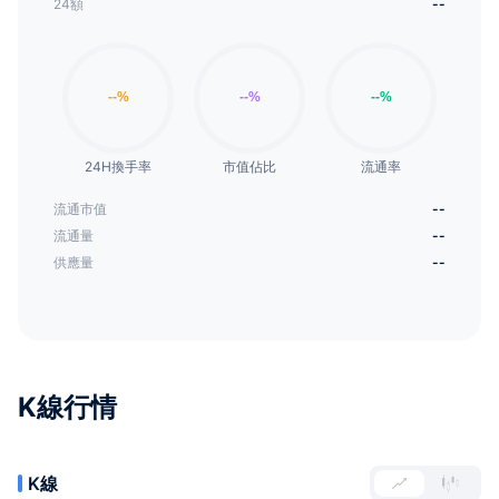
24額
--
24H換手率
市值佔比
流通率
流通市值
--
流通量
--
供應量
--
K線行情
K線