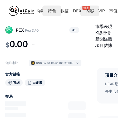
鏈上
K線
特色
數據
DEX
內容
VIP
市值
市場表現
PEX
#
-
PearDAO
K線行情
新聞媒體
0.00
$
--
項目數據
合約地址
BNB Smart Chain (BEP20)
:
0x6a0b...1a384b
官方鏈接
項目介
官網
白皮書
PEA
去中心
交易