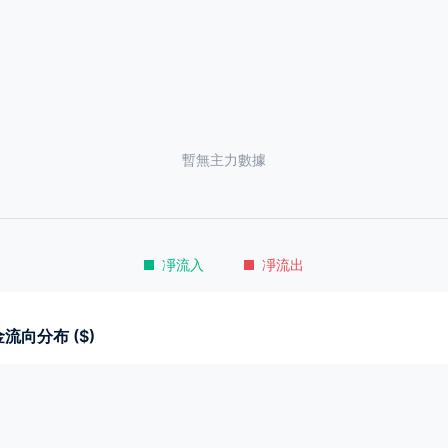
暫無主力數據
凈流入
凈流出
流向分布 ($)