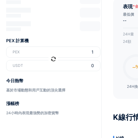
表現
*
最低價
--
24H量
PEX 計算機
24額
PEX
USDT
今日熱幣
24H
基於市場動態和用戶互動的頂尖選擇
漲幅榜
24小時內表現最強勢的加密貨幣
K線行