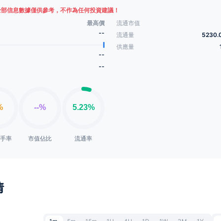
全部信息數據僅供參考，不作為任何投資建議！
最高價
流通市值
--
流通量
5230.
供應量
--
--
換手率
市值佔比
流通率
情