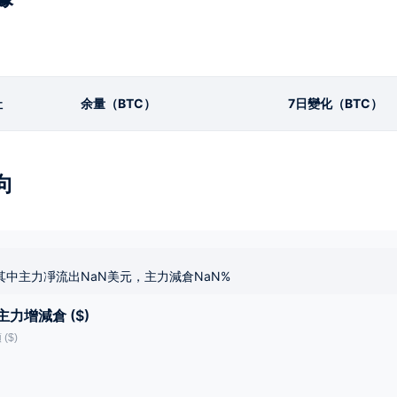
址
余量（BTC）
7日變化（BTC）
向
其中主力凈流出NaN美元，主力減倉NaN%
主力增減倉 ($)