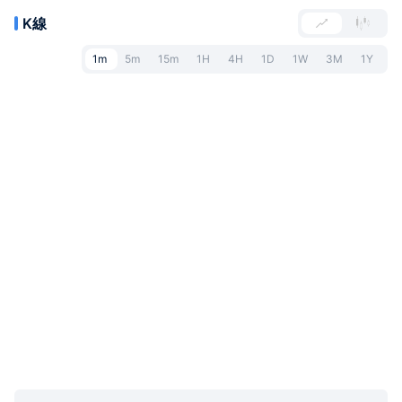
K線
1m
5m
15m
1H
4H
1D
1W
3M
1Y