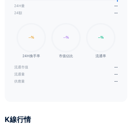
24H量
--
24額
--
24H換手率
市值佔比
流通率
流通市值
--
流通量
--
供應量
--
K線行情