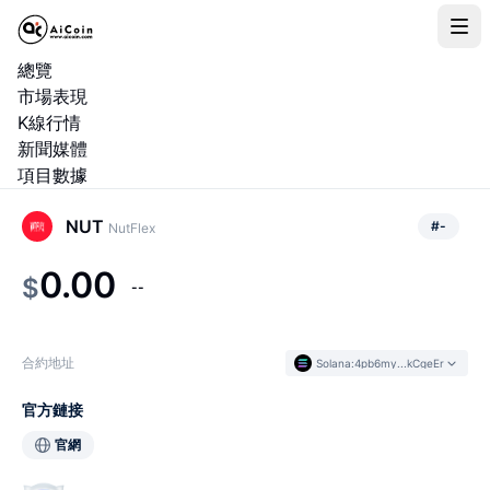
總覽
市場表現
K線行情
新聞媒體
項目數據
NUT
#
-
NutFlex
0.00
$
--
合約地址
Solana
:
4pb6my...kCgeEr
官方鏈接
官網