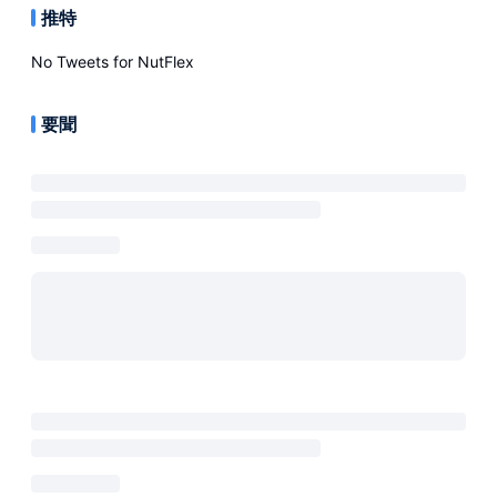
推特
No Tweets for
NutFlex
要聞