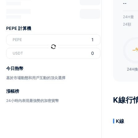
--
24H量
24額
PEPE 計算機
PEPE
USDT
今日熱幣
24H
基於市場動態和用戶互動的頂尖選擇
漲幅榜
K線行
24小時內表現最強勢的加密貨幣
K線