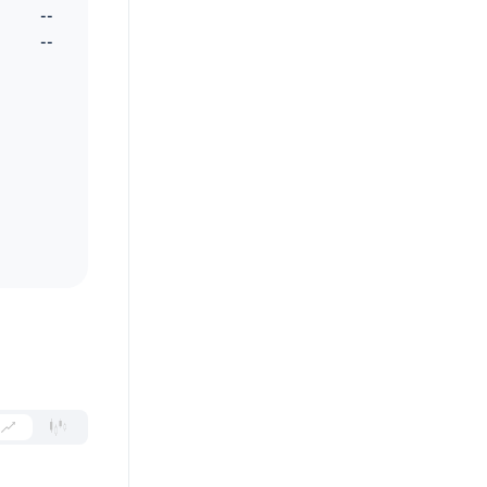
--
--