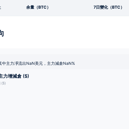
址
余量（BTC）
7日變化（BTC）
向
其中主力凈流出NaN美元，主力減倉NaN%
主力增減倉 ($)