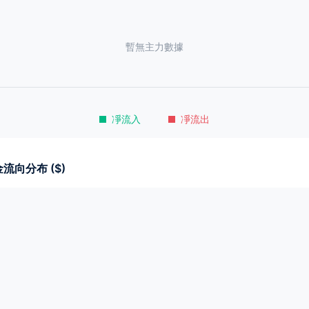
暫無主力數據
凈流入
凈流出
流向分布 ($)