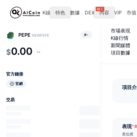
鏈上
K線
特色
數據
DEX
內容
VIP
市值
市場表現
PEPE
#
-
NEWPEPE
K線行情
新聞媒體
0.00
$
--
項目數據
官方鏈接
官網
項目介
交易
表現
*
最低價