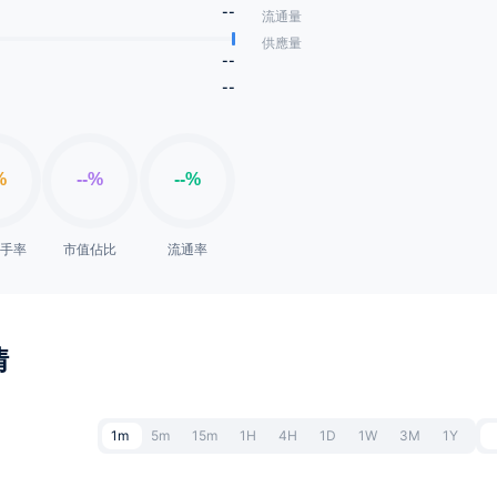
--
流通量
供應量
--
--
換手率
市值佔比
流通率
情
1m
5m
15m
1H
4H
1D
1W
3M
1Y