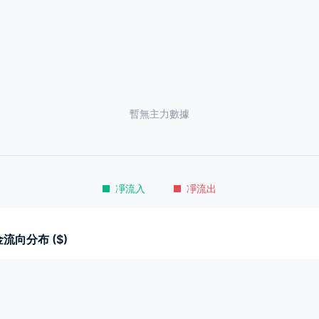
暫無主力數據
凈流入
凈流出
流向分布 ($)