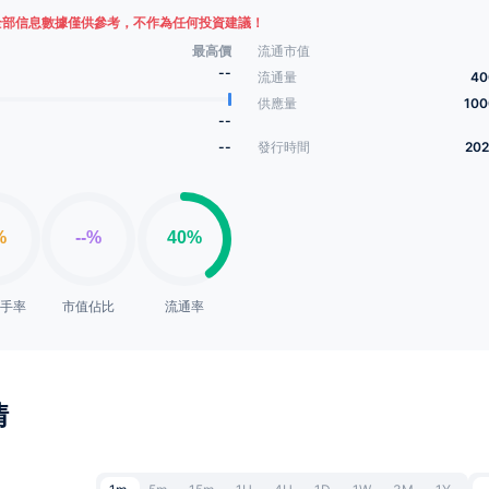
全部信息數據僅供參考，不作為任何投資建議！
最高價
流通市值
--
流通量
40
供應量
10
--
--
發行時間
202
換手率
市值佔比
流通率
情