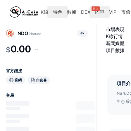
鏈上
K線
特色
數據
DEX
內容
VIP
市值
市場表現
NDO
#
-
Narudo
K線行情
新聞媒體
0.00
$
--
項目數據
官方鏈接
官網
白皮書
項目介
Naru
交易
生态系
同时还
力。