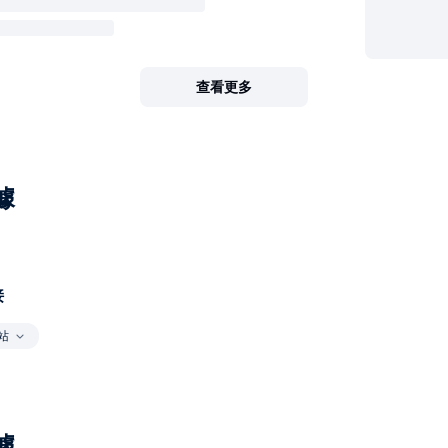
查看更多
據
接
站
據