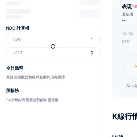
表現
*
最低價
--
NDO 計算機
24H量
NDO
24額
USDT
今日熱幣
基於市場動態和用戶互動的頂尖選擇
24H
漲幅榜
24小時內表現最強勢的加密貨幣
K線行