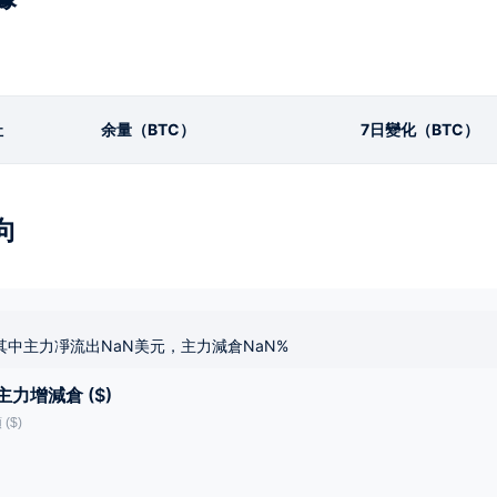
址
余量（BTC）
7日變化（BTC）
向
其中主力凈流出NaN美元，主力減倉NaN%
主力增減倉 ($)