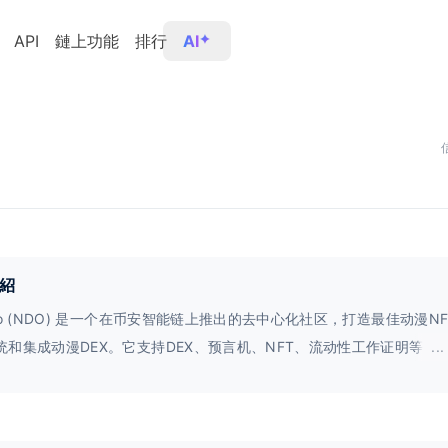
API
鏈上功能
排行
AI
紹
Do (NDO) 是一个在币安智能链上推出的去中心化社区，打造最佳动漫N
统和集成动漫DEX。它支持DEX、预言机、NFT、流动性工作证明等多
...
将成为一个由漫画迷和动漫迷组成的联盟，致力于扩大动漫在区块链领