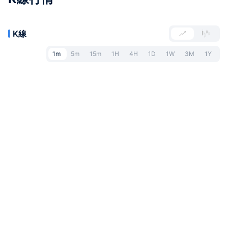
K線
1m
5m
15m
1H
4H
1D
1W
3M
1Y