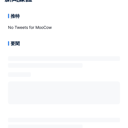
推特
No Tweets for
MooCow
要聞