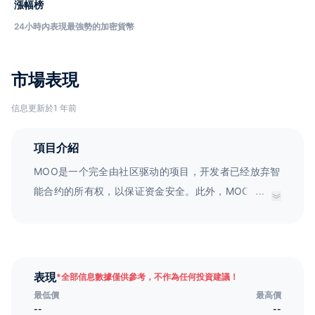
漲幅榜
24小時內表現最強勢的加密貨幣
市場表現
信息更新於1 年前
項目介紹
MOO是一个完全由社区驱动的项目，开发者已经放弃智
能合约的所有权，以保证资金安全。此外，MOO还通过
...
完整的体系回馈投资者并保证代币的流动性。每笔链上
转账收取10%，其中5%将销毁，5%将奖励给持有者。
表現
*
全部信息數據僅供參考，不作為任何投資建議！
最低價
最高價
--
--