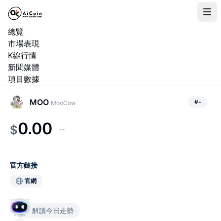
總覽
市場表現
K線行情
新聞媒體
項目數據
MOO
#
-
MooCow
0.00
$
--
官方鏈接
官網
解讀今日走勢