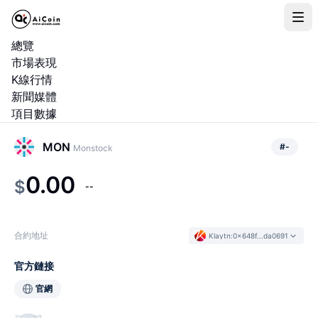
總覽
市場表現
K線行情
新聞媒體
項目數據
MON
#
-
Monstock
0.00
$
--
合約地址
Klaytn
:
0x648f...da0691
官方鏈接
官網