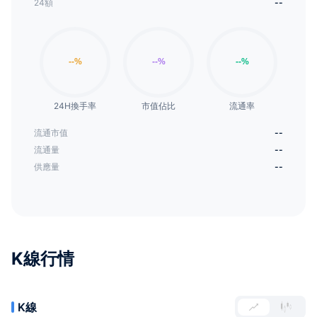
24額
--
24H換手率
市值佔比
流通率
流通市值
--
流通量
--
供應量
--
K線行情
K線