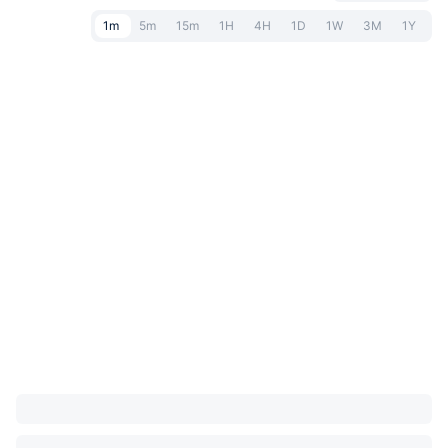
1m
5m
15m
1H
4H
1D
1W
3M
1Y