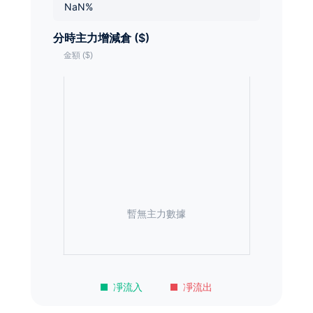
NaN%
分時主力增減倉 ($)
暫無主力數據
凈流入
凈流出