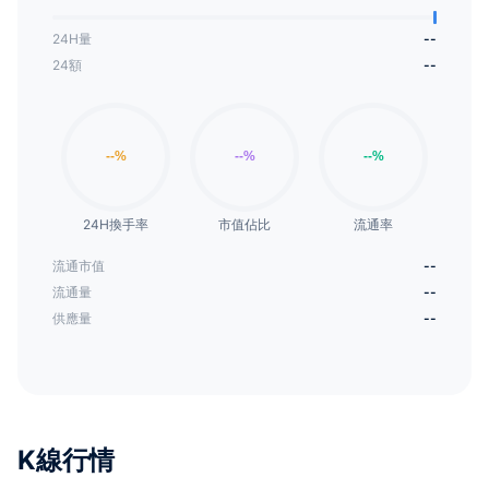
24H量
--
24額
--
24H換手率
市值佔比
流通率
流通市值
--
流通量
--
供應量
--
K線行情