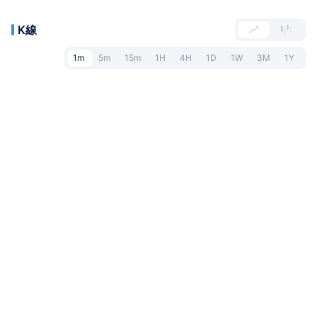
K線
1m
5m
15m
1H
4H
1D
1W
3M
1Y