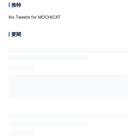
推特
No Tweets for
MOCHICAT
要聞