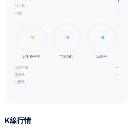
24H量
--
24額
--
24H換手率
市值佔比
流通率
流通市值
--
流通量
--
供應量
--
K線行情