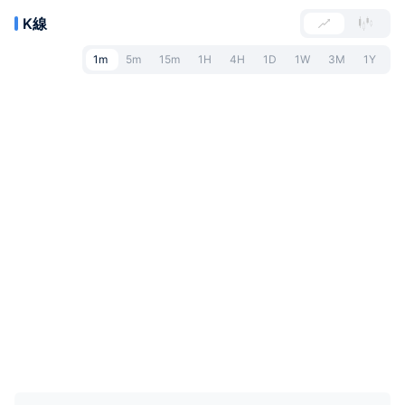
K線
1m
5m
15m
1H
4H
1D
1W
3M
1Y