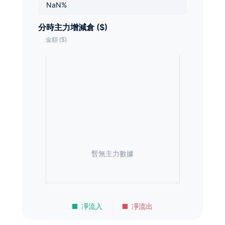
NaN%
分時主力增減倉 ($)
暫無主力數據
凈流入
凈流出