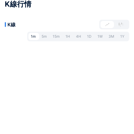
K線行情
K線
1m
5m
15m
1H
4H
1D
1W
3M
1Y