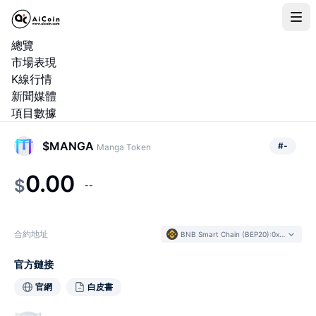
總覽
市場表現
K線行情
新聞媒體
項目數據
$MANGA
#
-
Manga Token
0.00
$
--
合約地址
BNB Smart Chain (BEP20)
:
0xc2cb...babd68
官方鏈接
官網
白皮書