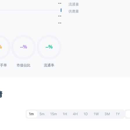
--
流通量
供應量
--
--
換手率
市值佔比
流通率
情
1m
5m
15m
1H
4H
1D
1W
3M
1Y