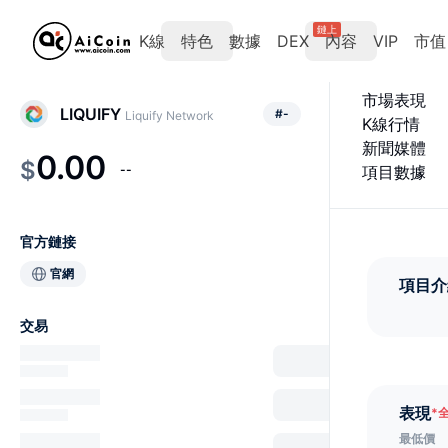
鏈上
K線
特色
數據
DEX
內容
VIP
市值
市場表現
LIQUIFY
#
-
Liquify Network
K線行情
新聞媒體
0.00
$
--
項目數據
官方鏈接
官網
項目介
交易
表現
*
最低價