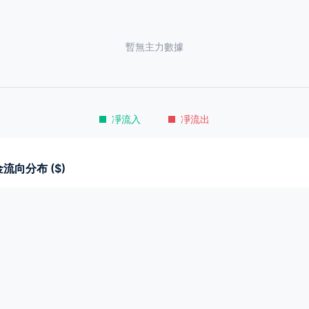
暫無主力數據
凈流入
凈流出
流向分布 ($)