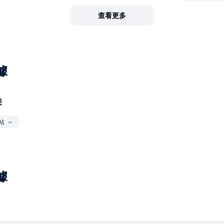
查看更多
據
接
站
據