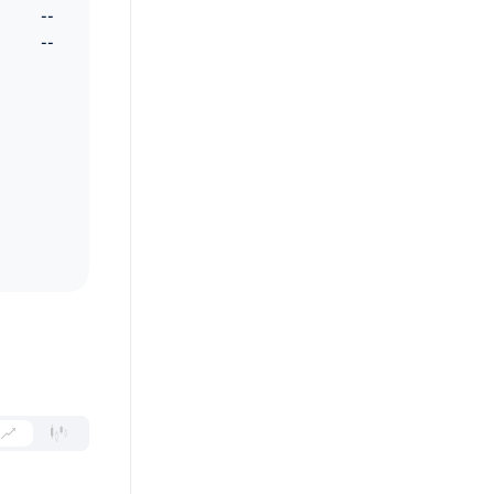
--
--