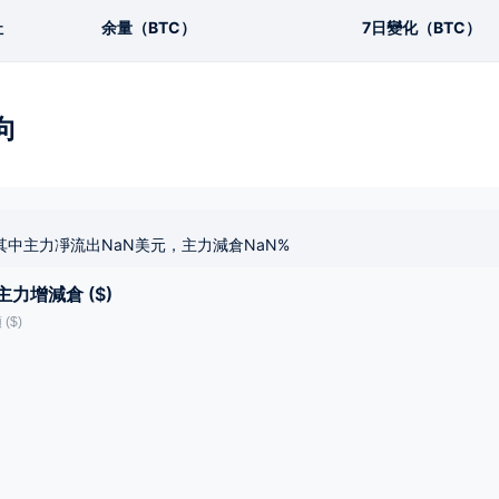
址
余量（BTC）
7日變化（BTC）
向
其中主力凈流出NaN美元，主力減倉NaN%
主力增減倉 ($)