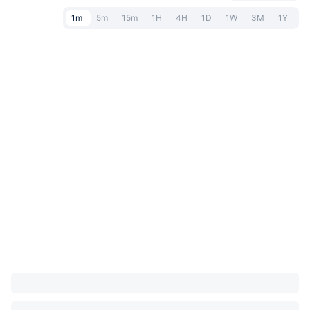
1m
5m
15m
1H
4H
1D
1W
3M
1Y