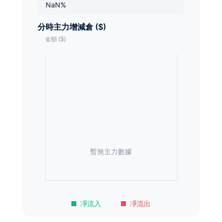
NaN%
分時主力增減倉 ($)
暫無主力數據
凈流入
凈流出