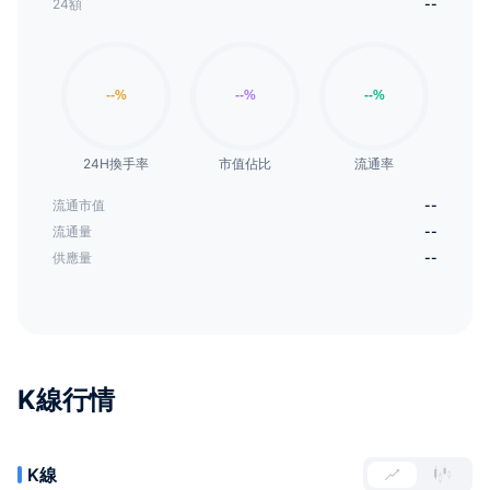
24額
--
24H換手率
市值佔比
流通率
流通市值
--
流通量
--
供應量
--
K線行情
K線