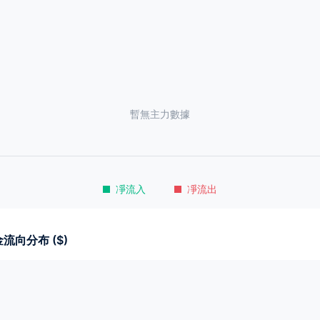
暫無主力數據
凈流入
凈流出
流向分布 ($)