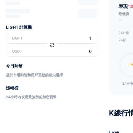
表現
*
最低價
--
LIGHT 計算機
24H量
LIGHT
24額
USDT
今日熱幣
基於市場動態和用戶互動的頂尖選擇
24H
漲幅榜
24小時內表現最強勢的加密貨幣
K線行