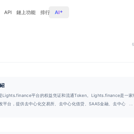
API
鏈上功能
排行
AI
紹
是Lights.finance平台的权益凭证和流通Token。Lights.finance是
i分发平台，提供去中心化交易所、去中心化借贷、SAAS金融、去中心化
...
力于为DeFi生态赋能更大的金融流动性。我们的平台将为DeFi行业的发
的流量基础。