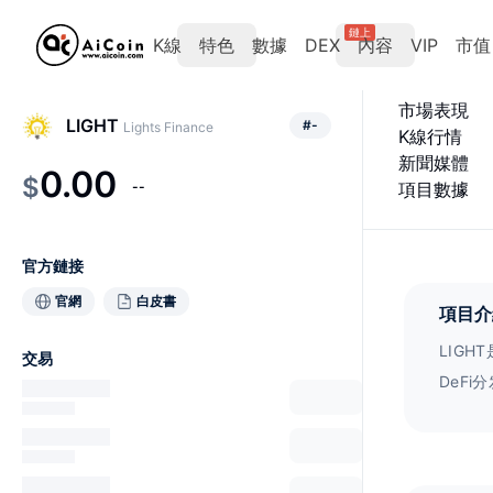
鏈上
K線
特色
數據
DEX
內容
VIP
市值
市場表現
LIGHT
#
-
Lights Finance
K線行情
新聞媒體
0.00
$
--
項目數據
官方鏈接
官網
白皮書
項目介
LIGHT
交易
DeF
务，致
最坚实