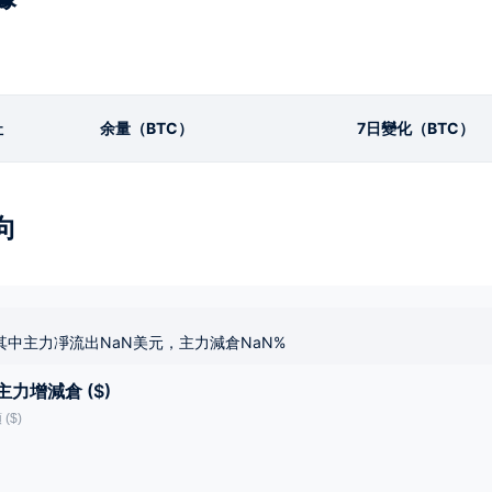
址
余量（BTC）
7日變化（BTC）
向
其中主力凈流出NaN美元，主力減倉NaN%
主力增減倉 ($)