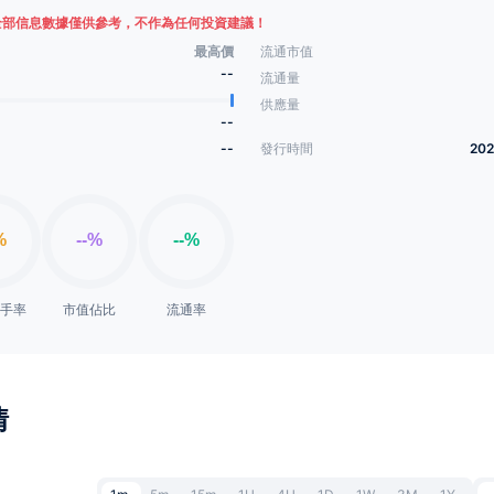
全部信息數據僅供參考，不作為任何投資建議！
最高價
流通市值
--
流通量
供應量
--
--
發行時間
202
換手率
市值佔比
流通率
情