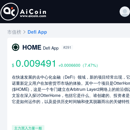
市值榜
Defi App
HOME
#291
Defi App
0.009491
$
+0.0006600
（
7.47
%）
在快速发展的去中心化金融（DeFi）领域，新的项目经常出现，
诺重新定义用户在加密货币市场的体验。其中一个项目是OtterHo
($HOME)，这是一个专门建立在Arbitrum Layer2网络上的前沿
文旨在深入探讨OtterHome，包括它是什么、谁创建的、投资者
它是如何运作的，以及提供历史时间轴和使其脱颖而出的关键特性
主力買入力量
一般