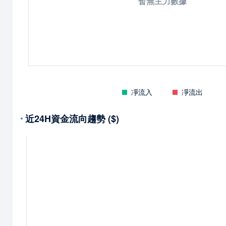
暫無主力數據
凈流入
凈流出
近24H資金流向趨勢 ($)