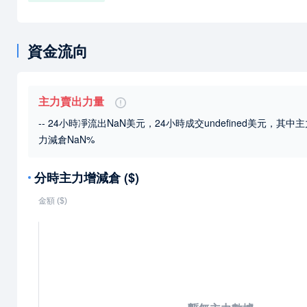
資金流向
主力賣出力量
-- 24小時凈流出NaN美元，24小時成交undefined美元
，其中主
力減倉NaN%
分時主力增減倉 ($)