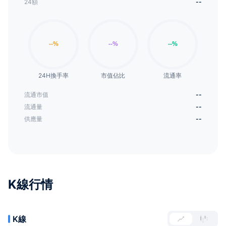
24額
--
24H換手率
市值佔比
流通率
流通市值
--
流通量
--
供應量
--
K線行情
K線