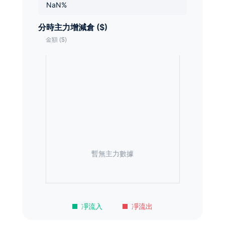
NaN%
分時主力增減倉 ($)
暫無主力數據
凈流入
凈流出