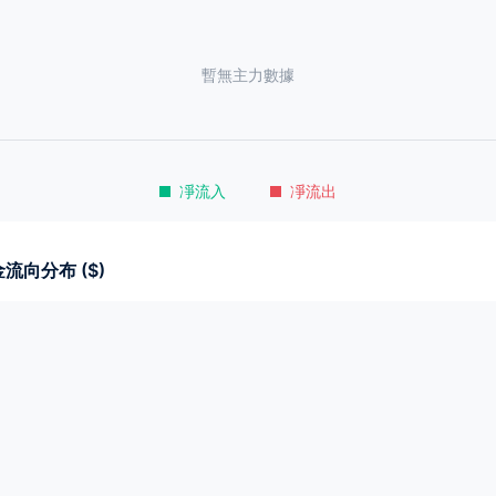
暫無主力數據
凈流入
凈流出
流向分布 ($)