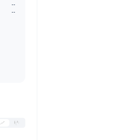
--
--