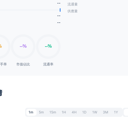
--
流通量
供應量
--
--
換手率
市值佔比
流通率
情
1m
5m
15m
1H
4H
1D
1W
3M
1Y