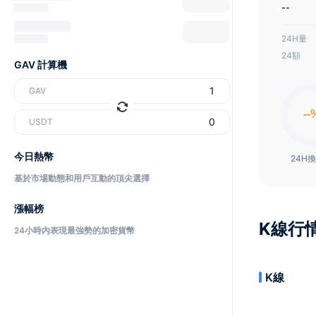
--
24H量
24額
GAV 計算機
GAV
USDT
今日熱幣
24H
基於市場動態和用戶互動的頂尖選擇
漲幅榜
K線行
24小時內表現最強勢的加密貨幣
K線