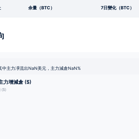
址
余量（BTC）
7日變化（BTC）
向
其中主力凈流出NaN美元，主力減倉NaN%
主力增減倉 ($)