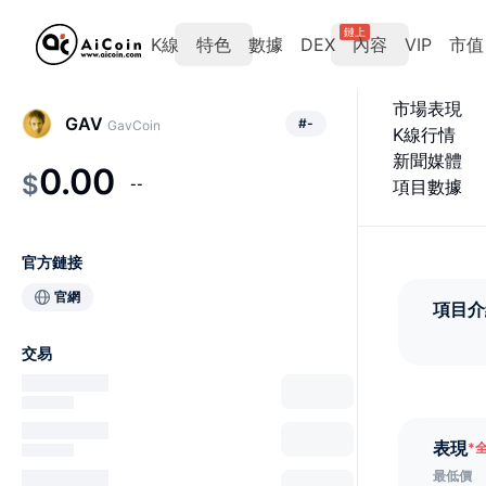
鏈上
K線
特色
數據
DEX
內容
VIP
市值
市場表現
GAV
#
-
GavCoin
K線行情
新聞媒體
0.00
$
--
項目數據
官方鏈接
官網
項目介
交易
表現
*
最低價