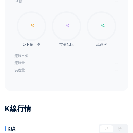
24額
--
24H換手率
市值佔比
流通率
流通市值
--
流通量
--
供應量
--
K線行情
K線