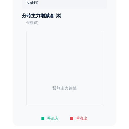
NaN%
分時主力增減倉 ($)
暫無主力數據
凈流入
凈流出