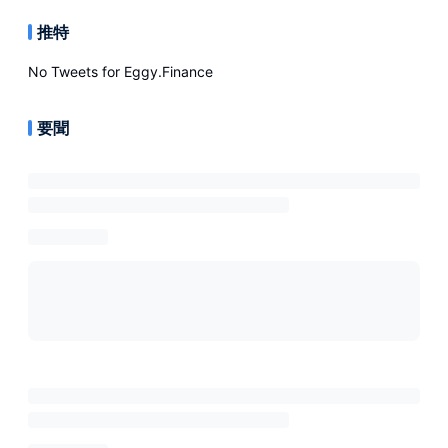
推特
No Tweets for
Eggy.Finance
要聞