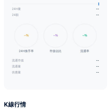
24H量
--
24額
--
24H換手率
市值佔比
流通率
流通市值
--
流通量
--
供應量
--
K線行情