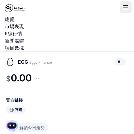
總覽
市場表現
K線行情
新聞媒體
項目數據
EGG
#
-
Eggy.Finance
0.00
$
--
官方鏈接
官網
解讀今日走勢