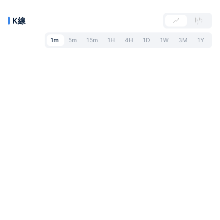
K線
1m
5m
15m
1H
4H
1D
1W
3M
1Y