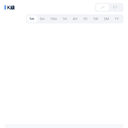
K線
1m
5m
15m
1H
4H
1D
1W
3M
1Y