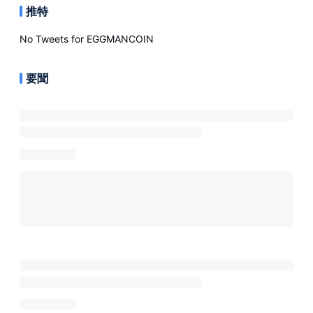
推特
No Tweets for
EGGMANCOIN
要聞