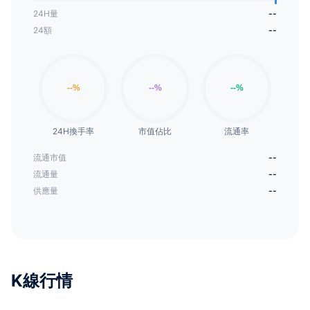
24H量
--
24額
--
24H換手率
市值佔比
流通率
流通市值
--
流通量
--
供應量
--
K線行情