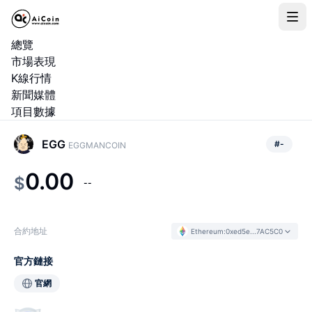
總覽
市場表現
K線行情
新聞媒體
項目數據
EGG
#
-
EGGMANCOIN
0.00
$
--
合約地址
Ethereum
:
0xed5e...7AC5C0
官方鏈接
官網