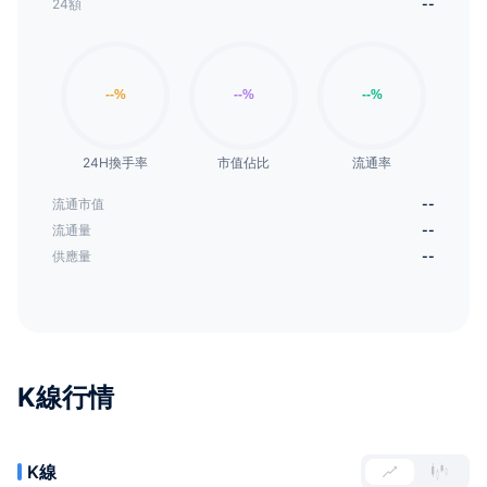
24額
--
24H換手率
市值佔比
流通率
流通市值
--
流通量
--
供應量
--
K線行情
K線