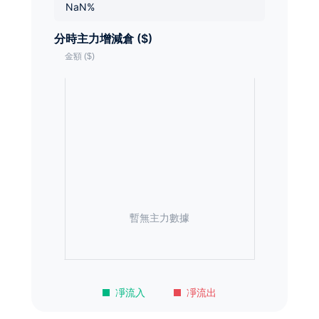
NaN%
分時主力增減倉 ($)
暫無主力數據
凈流入
凈流出