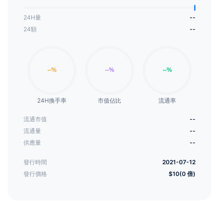
24H量
--
24額
--
24H換手率
市值佔比
流通率
流通市值
--
流通量
--
供應量
--
發行時間
2021-07-12
發行價格
$10(0 倍)