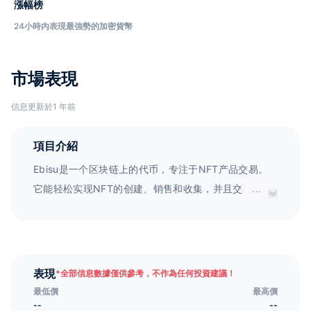
漲幅榜
24小時內表現最強勢的加密貨幣
市場表現
信息更新於1 年前
項目介紹
Ebisu是一个区块链上的代币，专注于NFT产品交易。
它能轻松实现NFT的创建、销售和收集，并且交易透明
...
无欺。当你创造了一个NFT并且有人购买时，你可以获
得收益。Ebisu Network将成为全球最大的数字产品网
络，并且作品发者可以从中赚取版权费。另外，所有的
用户都可以通过EBS赚钱。
表現
*
全部信息數據僅供參考，不作為任何投資建議！
最低價
最高價
--
--