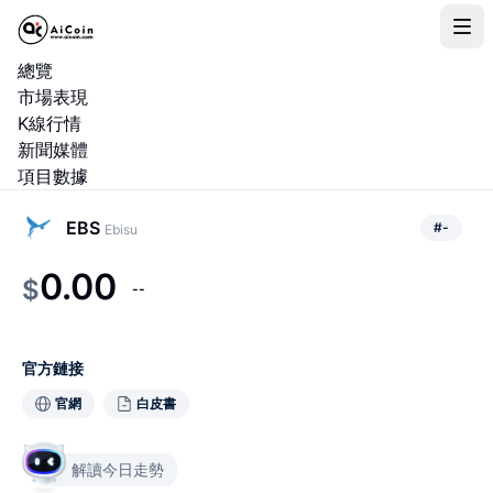
總覽
市場表現
K線行情
新聞媒體
項目數據
EBS
#
-
Ebisu
0.00
$
--
官方鏈接
官網
白皮書
解讀今日走勢